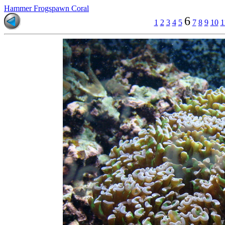
Hammer Frogspawn Coral
6
1
2
3
4
5
7
8
9
10
1